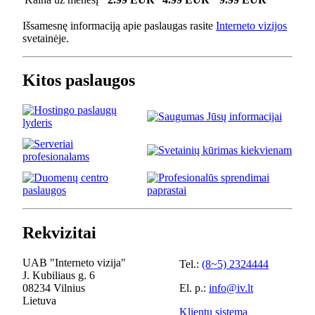
Išsamesnę informaciją apie paslaugas rasite
Interneto vizijos
svetainėje.
Kitos paslaugos
Rekvizitai
UAB "Interneto vizija"
Tel.:
(8~5) 2324444
J. Kubiliaus g. 6
08234 Vilnius
El. p.:
info@iv.lt
Lietuva
Klientų sistema