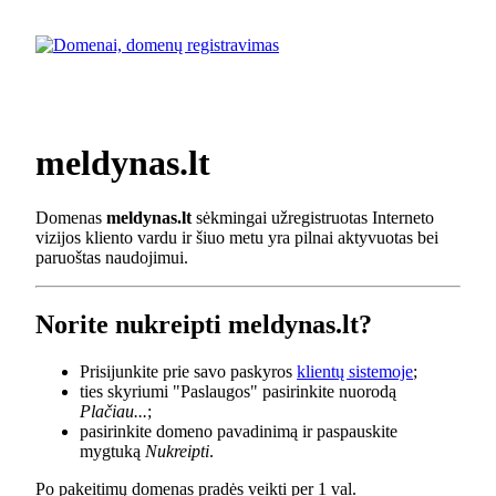
meldynas.lt
Domenas
meldynas.lt
sėkmingai užregistruotas Interneto
vizijos kliento vardu ir šiuo metu yra pilnai aktyvuotas bei
paruoštas naudojimui.
Norite nukreipti meldynas.lt?
Prisijunkite prie savo paskyros
klientų sistemoje
;
ties skyriumi "Paslaugos" pasirinkite nuorodą
Plačiau...
;
pasirinkite domeno pavadinimą ir paspauskite
mygtuką
Nukreipti
.
Po pakeitimų domenas pradės veikti per 1 val.