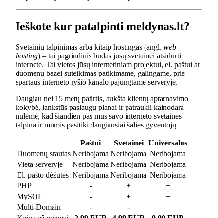
Ieškote kur patalpinti meldynas.lt?
Svetainių talpinimas arba kitaip hostingas (angl.
web
hosting
) – tai pagrindinis būdas jūsų svetainei atsidurti
internete. Tai vietos jūsų internetiniam projektui, el. paštui ar
duomenų bazei suteikimas patikimame, galingame, prie
spartaus interneto ryšio kanalo pajungtame serveryje.
Daugiau nei 15 metų patirtis, aukšta klientų aptarnavimo
kokybė, lankstūs paslaugų planai ir patraukli kainodara
nulėmė, kad šiandien pas mus savo interneto svetaines
talpina ir mumis pasitiki daugiausiai šalies gyventojų.
Paštui
Svetainei
Universalus
Duomenų srautas
Neribojama
Neribojama
Neribojama
Vieta serveryje
Neribojama
Neribojama
Neribojama
El. pašto dėžutės
Neribojama
Neribojama
Neribojama
PHP
-
+
+
MySQL
-
+
+
Multi-Domain
-
-
+
Kaina už mėnesį
2.99 EUR
4.99 EUR
9.99 EUR